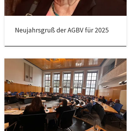
Neujahrsgruß der AGBV für 2025
Am 02. Juli 2024 fand der traditionelle Empfang des
Oberbürgermeisters für die Bürger- und Vorstadtvereine statt.
Unter den Gästen waren berufsmäßige Stadträte (Referenten),
Vertreter aus Stadtverwaltung und Stadtpolitik und Bürger- und
Vorstadtvereine sowie die zu ehrenden Gästen. Nach einer zuvor
gut geführten Diskussionsrunde wurden in der Ehrenhalle
verdiente Mitglieder aus […]