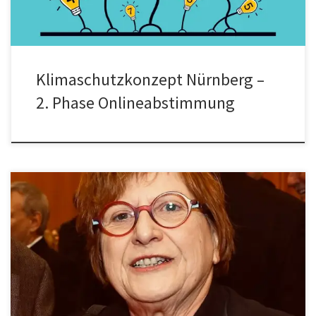
Klimaschutzkonzept Nürnberg –
2. Phase Onlineabstimmung
Die Arbeitsgemeinschaft der Bürger- und Vorstadtvereine
Nürnbergs wünscht alles Gute für das neue Jahr! Wir blicken auf ein
ereignisreiches Jahr 2025. Der Wahlkampf für die Bundestagswahl
am 23. Februar läuft auf Hochtouren und auch die
Kommunalwahlen im Jahr 2026 werfen bereits ihre Schatten
voraus. In Nürnberg drehen sich wie in […]