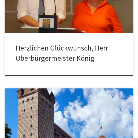
herzlich gratulieren. Ihr Motto „Lass uns reden“ können wir aus der
bisherigen erfolgreichen Zusammenarbeit mit Ihnen nur […]
Herzlichen Glückwunsch, Herr
Oberbürgermeister König
Seitens des AGBV-Vorstandes haben wir die Positionen aller
Bewerberinnen und Bewerbern um das Amt des
Oberbürgermeisters zu einigen wichtigen Themen, die
Bürgerinnen und Bürger in den Stadtteilen bewegen, erfragt. Das
Begleitschreiben sowie die Antworten von Marcus König (CSU),