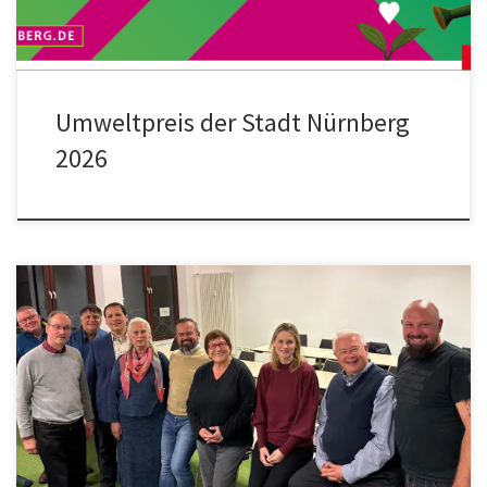
Umweltpreis der Stadt Nürnberg
2026
Die Jahreshauptversammlung der Arbeitsgemeinschaft der Bürger-
und Vorstadtvereine Nürnbergs e.V., kurz AGBV, fand am
23.10.2025 traditionell im Heilig-Geist-Spital statt, dieses Jahr
turnusmäßig mit Neuwahlen des Vorstandes. Einstimmig im Amt
bestätigt wurden Elisabeth Most als Vorsitzende, sowie Daniel
Gencev und Jochen Loy als ihre beiden Stellvertreter. Neu als
Kassierer wurde Falk […]