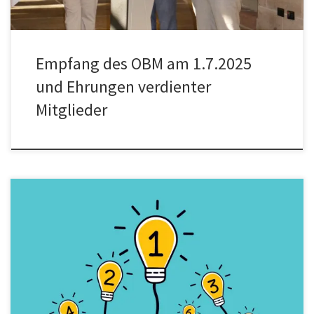
Empfang des OBM am 1.7.2025
und Ehrungen verdienter
Mitglieder
Liebe Nürnbergerinnen und Nürnberger, Seit Mai 2024 arbeiten
wir als Stadt Nürnberg an unserem Klimaschutzkonzept – Es soll als
Fahrplan für ein klimaneutrales Nürnberg dienen und das Ziel
Bayerns, bis 2045 klimaneutral zu werden, umsetzen. Dabei hat
sich die Nürnberger Stadtverwaltung vorgenommen, das Ziel bis
2040 zu erreichen. Herzstück […]