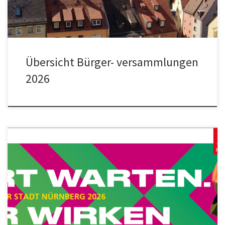
Galgenhof, Lichtenhof, Steinbühl, Tafelhof Ort: Turnhalle der
Kopernikusschule, Gabelsbergerstr. 41 […]
Übersicht Bürger- versammlungen
2026
Unter dem Motto „Gutes Klima in der Stadt“ würdigt der
Umweltpreis der Stadt Nürnberg im Jahr 2026 innovative Projekte,
die Klimaanpassung oder Klimaschutz voranbringen und dabei das
gesellschaftliche Miteinander stärken. Aufgerufen zur Teilnahme
sind alle engagierten Bürgerinnen und Bürger wie auch
Unternehmen, Vereine und Verbände. Die Themenstellung
schließt eine Preisverleihung […]