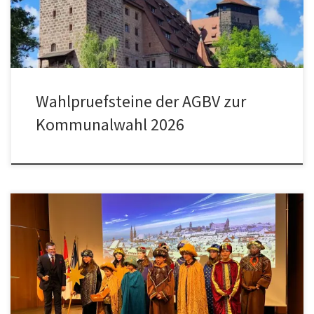
Nasser Ahmed (SPD), Britta Walthelm (Bündnis 90/Die Grünen) und
Thomas Estrada (Freie Wähler) […]
Wahlpruefsteine der AGBV zur
Kommunalwahl 2026
Ein Jahr liegt hinter uns, ein Neues vor uns. Aus dem alten Jahr
wissen wir, dass viel Engagement nötig ist, um etwas für unsere
Stadt zu erreichen. Das wird auch im neuen Jahr nicht anders sein.
Eine besondere Bedeutung kommt dabei der Kommunalwahl am
08. März 2026 zu. Sie ist […]