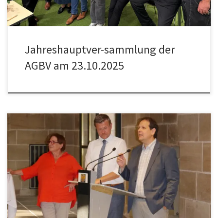
Jahreshauptver-sammlung der
AGBV am 23.10.2025
Bei großer Hitze fand am 01. Juli 2025 der traditionelle Empfang
des Oberbürgermeisters für die Bürger- und Vorstadtvereine mit
Vertretern aus Stadtverwaltung und Stadtpolitik statt. Zuvor fand
die turnusmäßige Bürgervereins-Runde der AGBV mit dem
Oberbürgermeister statt. Die Antworten der Stadtverwaltung auf
die Anliegen der Vereine wurden intensiv hinterfragt und
kommentiert. […]