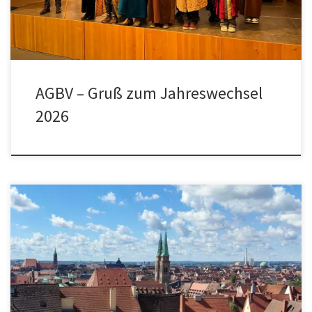
AGBV – Gruß zum Jahreswechsel
2026
Bürgerversammlungen (jeweils von 19:00 – 22:00 Uhr) Di.
29.09.2026 Gaulnhofen, Herpersdorf, Königshof, Kornburg,
Pillenreuth, Steinbrüchlein, Weiherhaus, Worzeldorf Ort: Turnhalle
Martin-Luther-King-Schule, Luther-King-Straße 14 (Kornburg) Di.
13.10.2026 Langwasser, Messe, Neuselsbrunn,
Rangierbahnhofsiedlung, Zollhaus Ort: Gemeinschafshaus
Langwasser, großer Saal Glogauer Straße 50 Do. 29.10.2026