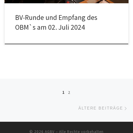
BV-Runde und Empfang des
OBM`s am 02. Juli 2024
Beitragsnavigation
1
2
Äl
ÄLTERE BEITRÄGE
© 2026
AGBV
– Alle Rechte vorbehalten