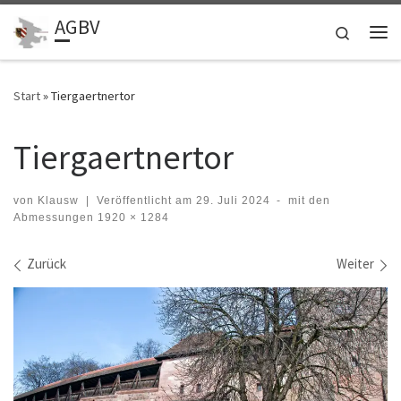
AGBV
Zum Inhalt springen
Search
Me
Start
»
Tiergaertnertor
Tiergaertnertor
von
Klausw
|
Veröffentlicht am
29. Juli 2024
-
mit den
Abmessungen
1920 × 1284
Bilder Navigation
Zurück
Weiter