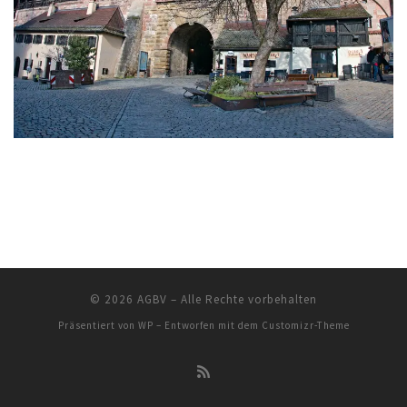
© 2026
AGBV
– Alle Rechte vorbehalten
Präsentiert von
WP
– Entworfen mit dem
Customizr-Theme