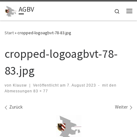
AGBV
Zum Inhalt springen
Search
Me
Start
»
cropped-logoagbvt-78-83.jpg
cropped-logoagbvt-78-
83.jpg
von
Klausw
|
Veröffentlicht am
7. August 2023
-
mit den
Abmessungen
83 × 77
Bilder Navigation
Zurück
Weiter