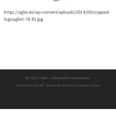
https://agbv.de/wp-content/uploads/2014/09/cropped-
logoagbvt-78-83.jpg
© 2026
AGBV
– Alle Rechte vorbehalten
Präsentiert von
WP
– Entworfen mit dem
Customizr-Theme