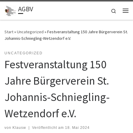
AGBV
Zum Inhalt springen
Search
Me
Start
»
Uncategorized
»
Festveranstaltung 150 Jahre Bürgerverein St.
Johannis-Schniegling-Wetzendorf e.V.
UNCATEGORIZED
Festveranstaltung 150
Jahre Bürgerverein St.
Johannis-Schniegling-
Wetzendorf e.V.
von
Klausw
|
Veröffentlicht am
18. Mai 2024