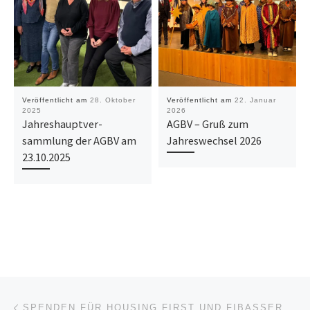
Veröffentlicht am
28. Oktober
Veröffentlicht am
22. Januar
2025
2026
Jahreshauptver-
AGBV – Gruß zum
sammlung der AGBV am
Jahreswechsel 2026
23.10.2025
Beitragsnavigation
Vorheriger Beitrag
SPENDEN FÜR HOUSING FIRST UND FIBASSER