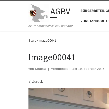
Zum Inhalt springen
AGBV
BÜRGERBETEILI
VORSTANDSMITGL
die "Kommunalen" im Ehrenamt
Start
»
Image00041
Image00041
von
Klausw
|
Veröffentlicht am
19. Februar 2015
-
Bilder Navigation
Zurück