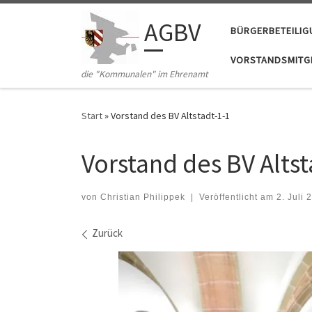
Zum Inhalt springen
AGBV
BÜRGERBETEILI
VORSTANDSMITGL
die "Kommunalen" im Ehrenamt
Start
»
Vorstand des BV Altstadt-1-1
Vorstand des BV Altst
von
Christian Philippek
|
Veröffentlicht am
2. Juli 
Bilder Navigation
Zurück