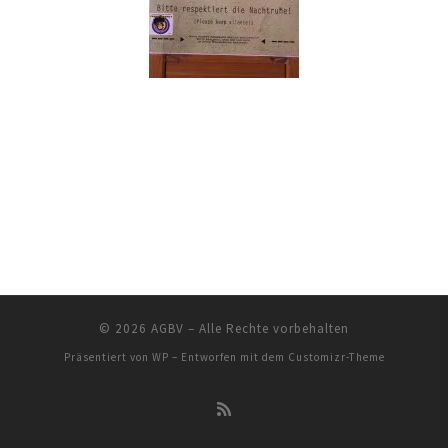
© 2026
AGBV
– Alle Rechte vorbehalten
Präsentiert von
WP
– Entworfen mit dem
Customizr-Theme