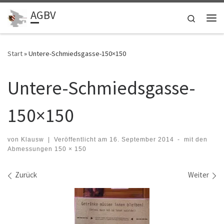
AGBV
Zum Inhalt springen
Search
Me
Start
»
Untere-Schmiedsgasse-150×150
Untere-Schmiedsgasse-
150×150
von
Klausw
|
Veröffentlicht am
16. September 2014
-
mit den
Abmessungen
150 × 150
Bilder Navigation
Zurück
Weiter