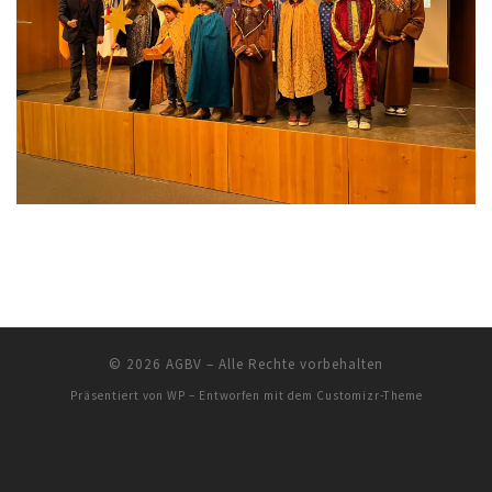
© 2026
AGBV
– Alle Rechte vorbehalten
Präsentiert von
WP
– Entworfen mit dem
Customizr-Theme