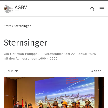
AGBV
Zum Inhalt springen
Search
Me
Start
»
Sternsinger
Sternsinger
von
Christian Philippek
|
Veröffentlicht am
22. Januar 2026
-
mit den Abmessungen
1600 × 1200
Bilder Navigation
Zurück
Weiter