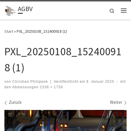
AGBV
Zum Inhalt springen
Search
Me
Start
»
PXL_20250108_152400918 (1)
PXL_20250108_15240091
8 (1)
von
Christian Philippek
|
Veröffentlicht am
9. Januar 2025
-
mit
den Abmessungen
2336 × 1756
Bilder Navigation
Zurück
Weiter