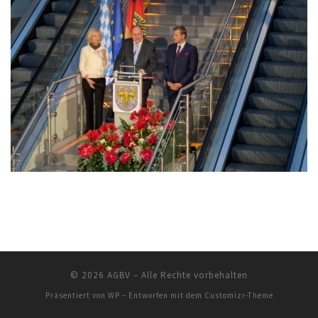
© 2026
AGBV
– Alle Rechte vorbehalten
Präsentiert von
WP
– Entworfen mit dem
Customizr-Theme