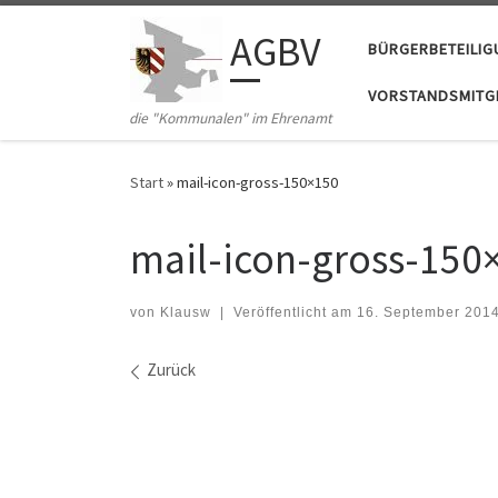
Zum Inhalt springen
AGBV
BÜRGERBETEILI
VORSTANDSMITGL
die "Kommunalen" im Ehrenamt
Start
»
mail-icon-gross-150×150
mail-icon-gross-150
von
Klausw
|
Veröffentlicht am
16. September 201
Bilder Navigation
Zurück