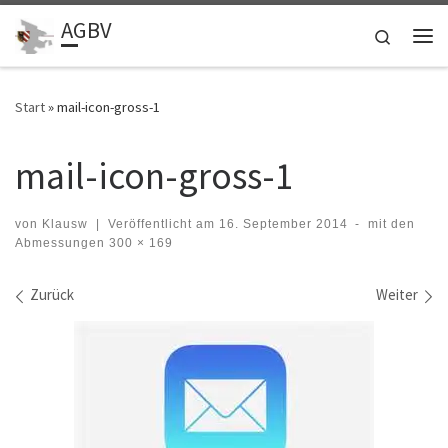
AGBV
Zum Inhalt springen
Search
Me
Start
»
mail-icon-gross-1
mail-icon-gross-1
von
Klausw
|
Veröffentlicht am
16. September 2014
-
mit den
Abmessungen
300 × 169
Bilder Navigation
Zurück
Weiter