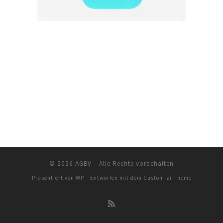
© 2026
AGBV
– Alle Rechte vorbehalten
Präsentiert von
WP
– Entworfen mit dem
Customizr-Theme