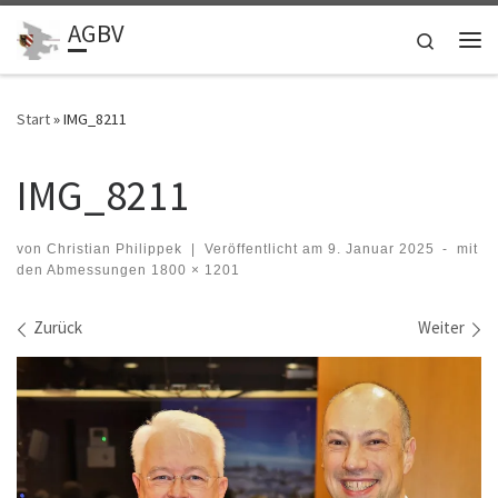
AGBV
Zum Inhalt springen
Search
Me
Start
»
IMG_8211
IMG_8211
von
Christian Philippek
|
Veröffentlicht am
9. Januar 2025
-
mit
den Abmessungen
1800 × 1201
Bilder Navigation
Zurück
Weiter