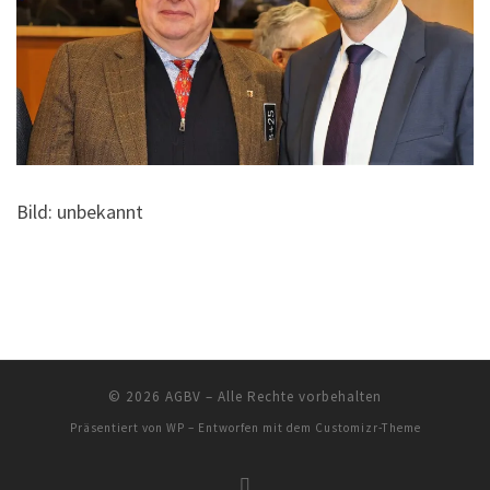
Bild: unbekannt
© 2026
AGBV
– Alle Rechte vorbehalten
Präsentiert von
WP
– Entworfen mit dem
Customizr-Theme