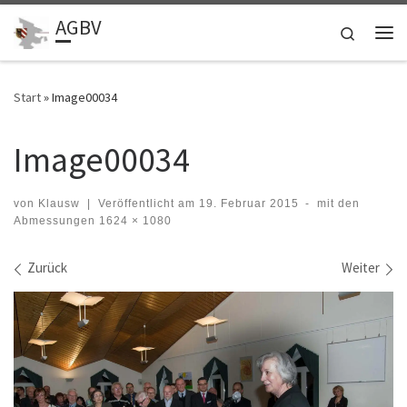
AGBV
Zum Inhalt springen
Search
Me
Start
»
Image00034
Image00034
von
Klausw
|
Veröffentlicht am
19. Februar 2015
-
mit den
Abmessungen
1624 × 1080
Bilder Navigation
Zurück
Weiter