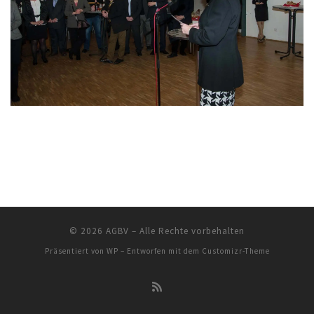
© 2026
AGBV
– Alle Rechte vorbehalten
Präsentiert von
WP
– Entworfen mit dem
Customizr-Theme