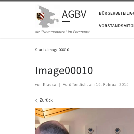
Zum Inhalt springen
AGBV
BÜRGERBETEILI
VORSTANDSMITGL
die "Kommunalen" im Ehrenamt
Start
»
Image00010
Image00010
von
Klausw
|
Veröffentlicht am
19. Februar 2015
-
Bilder Navigation
Zurück