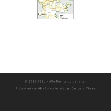
© 2026
AGBV
– Alle Rechte vorbehalten
Präsentiert von
WP
– Entworfen mit dem
Customizr-Theme