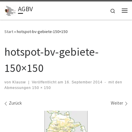
AGBV
Zum Inhalt springen
Search
Me
Start
»
hotspot-bv-gebiete-150×150
hotspot-bv-gebiete-
150×150
von
Klausw
|
Veröffentlicht am
16. September 2014
-
mit den
Abmessungen
150 × 150
Bilder Navigation
Zurück
Weiter