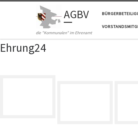
Zum Inhalt springen
AGBV
BÜRGERBETEILI
VORSTANDSMITGL
die "Kommunalen" im Ehrenamt
Ehrung24