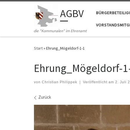
Zum Inhalt springen
AGBV
BÜRGERBETEILI
VORSTANDSMITGL
die "Kommunalen" im Ehrenamt
Start
»
Ehrung_Mögeldorf-1-1
Ehrung_Mögeldorf-1
von
Christian Philippek
|
Veröffentlicht am
2. Juli 
Bilder Navigation
Zurück