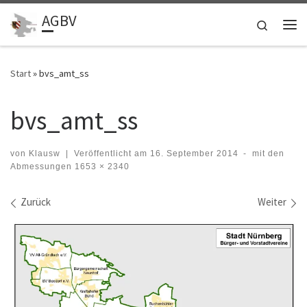
AGBV
Zum Inhalt springen
Search
Me
Start
»
bvs_amt_ss
bvs_amt_ss
von
Klausw
|
Veröffentlicht am
16. September 2014
-
mit den
Abmessungen
1653 × 2340
Bilder Navigation
Zurück
Weiter