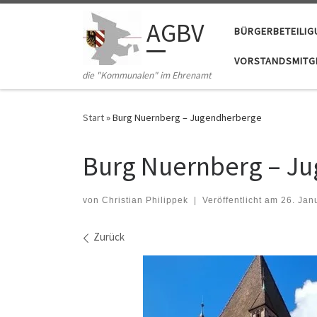
Zum Inhalt springen
AGBV
BÜRGERBETEILI
VORSTANDSMITGL
die "Kommunalen" im Ehrenamt
Start
»
Burg Nuernberg – Jugendherberge
Burg Nuernberg – J
von
Christian Philippek
|
Veröffentlicht am
26. Jan
Bilder Navigation
Zurück