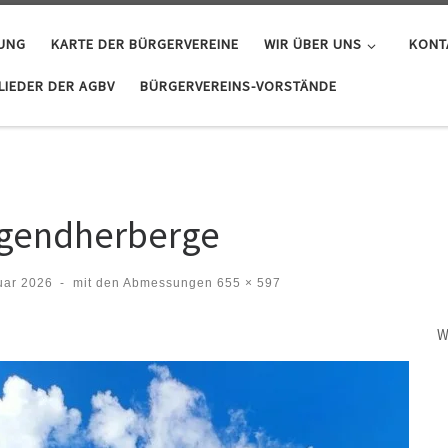
GUNG
KARTE DER BÜRGERVEREINE
WIR ÜBER UNS
KONT
IEDER DER AGBV
BÜRGERVEREINS-VORSTÄNDE
ugendherberge
uar 2026
-
mit den Abmessungen
655 × 597
W