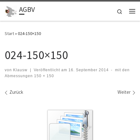
AGBV
Zum Inhalt springen
Search
Me
Start
»
024-150×150
024-150×150
von
Klausw
|
Veröffentlicht am
16. September 2014
-
mit den
Abmessungen
150 × 150
Bilder Navigation
Zurück
Weiter