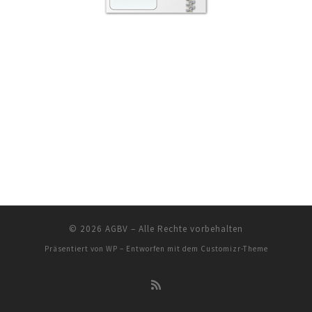
© 2026
AGBV
– Alle Rechte vorbehalten
Präsentiert von
WP
– Entworfen mit dem
Customizr-Theme