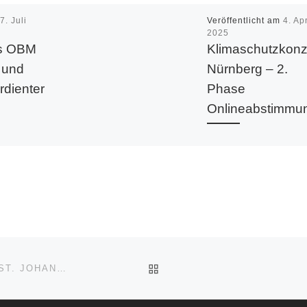
m
7. Juli
Veröffentlicht am
4. Apr
2025
s OBM
Klimaschutzkonz
 und
Nürnberg – 2.
rdienter
Phase
Onlineabstimmu
 fand am
Liebe Nürnbergerinn
und Nürnberger, Seit 
fang des
2024 arbeiten wir als S
rs für die
Nürnberg an unserem
Klimaschutzkonzept – 
it
soll als Fahrplan für […
[…]
ZURÜCK ZUR BEITRAGSL
FESTVERANSTALTUNG 150 JAHRE BÜRGERVEREIN ST. JOHANNIS-SCHNIEGLING-WETZENDORF E.V.