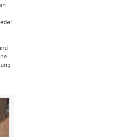
den
ieder
n
und
ine
kung