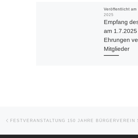
Veröffentlicht a
2025
Empfang de
am 1.7.2025
Ehrungen ve
Mitglieder
Bei großer Hitze
01. Juli 2025 der
traditionelle Emp
Oberbürgermeiste
Bürger- und
Vorstadtvereine m
Vertretern aus
Stadtverwaltung 
Beitragsnavigation
Vorheriger Beitrag