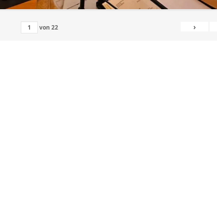
›
von
22